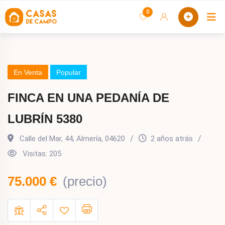
saltar
0
C
al
contenido
En Venta
Popular
FINCA EN UNA PEDANÍA DE
LUBRÍN 5380
Calle del Mar, 44
,
Almería
,
04620
2 años atrás
Visitas:
205
75.000
€
(precio)