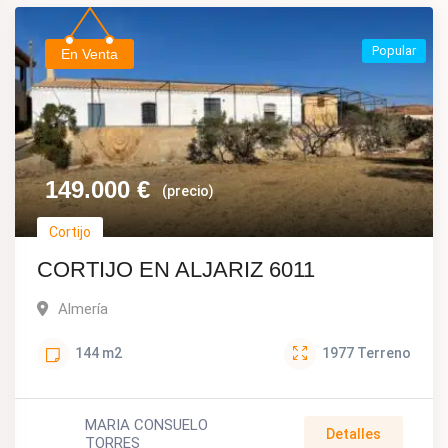
Popular
En Venta
149.000
€
(precio)
Cortijo
CORTIJO EN ALJARIZ 6011
Almería
144
m2
1977
Terreno
MARIA CONSUELO
Detalles
TORRES