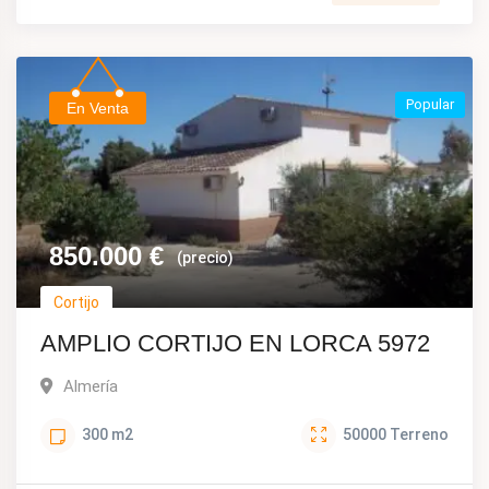
Popular
En Venta
850.000
€
(precio)
Cortijo
AMPLIO CORTIJO EN LORCA 5972
Almería
300
m2
50000
Terreno