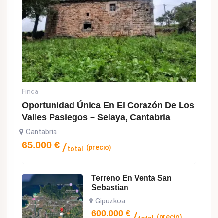
Finca
Oportunidad Única En El Corazón De Los
Valles Pasiegos – Selaya, Cantabria
Cantabria
65.000
€
(precio)
total
Terreno En Venta San
Sebastian
Gipuzkoa
600.000
€
(precio)
total