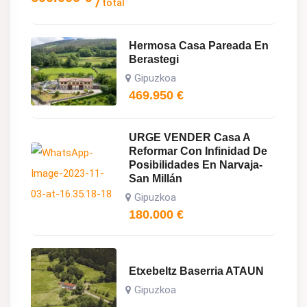
total
Hermosa Casa Pareada En
Berastegi
Gipuzkoa
469.950
€
URGE VENDER Casa A
Reformar Con Infinidad De
Posibilidades En Narvaja-
San Millán
Gipuzkoa
180.000
€
Etxebeltz Baserria ATAUN
Gipuzkoa