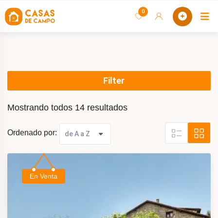
saltar
0
C
al
contenido
Filter
Mostrando todos 14 resultados
Ordenado por:
En Venta