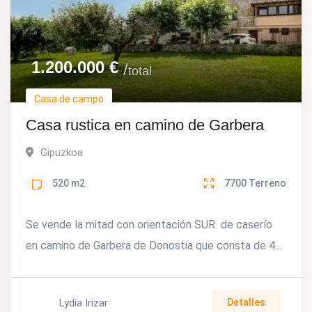
1.200.000
€
total
Casa de campo
Casa rustica en camino de Garbera
Gipuzkoa
520
m2
7700
Terreno
Se vende la mitad con orientación SUR de caserío
en camino de Garbera de Donostia que consta de 4...
Lydia Irizar
Detalles