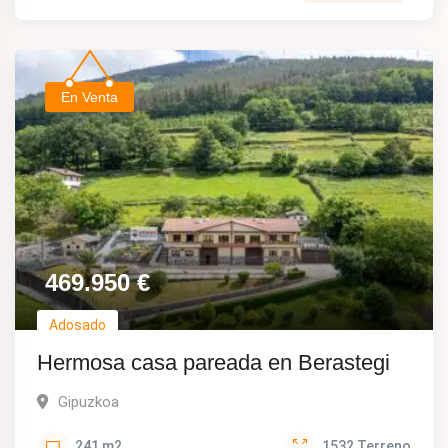
En Venta
469.950
€
Adosado
Hermosa casa pareada en Berastegi
Gipuzkoa
241
m2
1532
Terreno