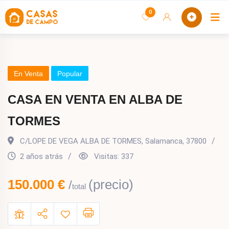
saltar
0
C
al
contenido
En Venta
Popular
CASA EN VENTA EN ALBA DE
TORMES
C/LOPE DE VEGA ALBA DE TORMES
,
Salamanca
,
37800
2 años atrás
Visitas:
337
150.000
€
(precio)
total