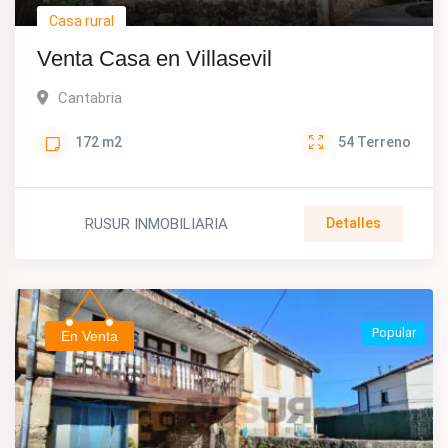
Casa rural
Venta Casa en Villasevil
Cantabria
172
m2
54
Terreno
RUSUR INMOBILIARIA
Detalles
Popular
En Venta