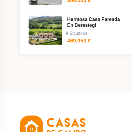
300.000
€
Hermosa Casa Pareada
En Berastegi
Gipuzkoa
469.950
€