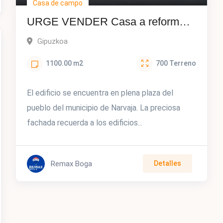
Casa de campo
URGE VENDER Casa a reformar
con infinidad de posibilidades en
Gipuzkoa
Narvaja-San Millán
1100.00
m2
700
Terreno
El edificio se encuentra en plena plaza del
pueblo del municipio de Narvaja. La preciosa
fachada recuerda a los edificios...
Remax Boga
Detalles