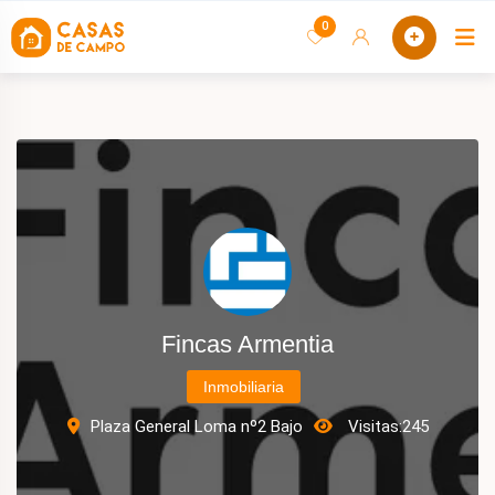
saltar
0
C
al
contenido
Fincas Armentia
Inmobiliaria
Plaza General Loma nº2 Bajo
Visitas:
245